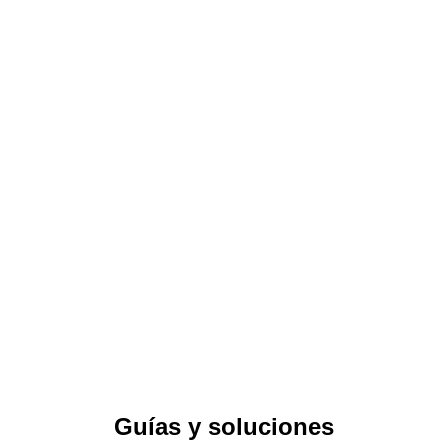
Renovar el agua del piso radiante cada temporada es
recomendable por varias razones
Losa radiante
Es recomendable realizar al menos una limpieza al
año de la unidad exterior
Aire acondicionado
Los equipos inverter se caracterizan por consumir
menos energía
Electrodomésticos
Recomendamos usar el aire en 24°
Aire acondicionado
Guías y soluciones